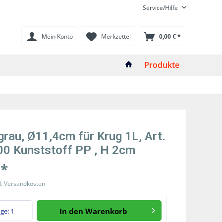
Service/Hilfe
Mein Konto
Merkzettel
0,00 € *
Produkte
grau, Ø11,4cm für Krug 1L, Art.
0 Kunststoff PP , H 2cm
 *
l. Versandkosten
In den
Warenkorb