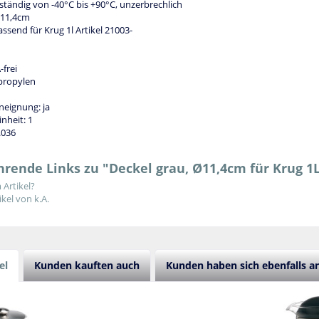
tändig von -40°C bis +90°C, unzerbrechlich
 11,4cm
assend für Krug 1l Artikel 21003-
-frei
ypropylen
eignung: ja
nheit: 1
.036
rende Links zu "Deckel grau, Ø11,4cm für Krug 1L,
Artikel?
kel von k.A.
el
Kunden kauften auch
Kunden haben sich ebenfalls 