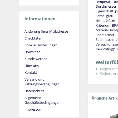
temperaturbes
Durchmesser:
Eigenschaft: p
Farbe: grau
Informationen
Höhe: 2,0cm
Kriterium: BPA
Material: Pol
Änderung Ihrer Mailadresse
Serie: Frosti
Checklisten
Spülmaschinen
Verpackungsei
Cookie-Einstellungen
Gewicht(kg): 0
Download
Kunde werden
Weiterfüh
Über uns
Fragen zum 
Kontakt
Weitere Arti
Versand und
Zahlungsbedingungen
Datenschutz
Allgemeine
Ähnliche Artik
Geschäftsbedingungen
Impressum