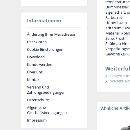
temperaturbes
Durchmesser:
Eigenschaft: p
Farbe: rot
Informationen
Höhe: 1,4cm
Kriterium: BPA
Material: Pol
Änderung Ihrer Mailadresse
Serie: Frosti
Checklisten
Spülmaschinen
Verpackungsei
Cookie-Einstellungen
Gewicht(kg): 0
Download
Kunde werden
Weiterfüh
Über uns
Fragen zum 
Kontakt
Weitere Arti
Versand und
Zahlungsbedingungen
Datenschutz
Allgemeine
Ähnliche Artik
Geschäftsbedingungen
Impressum