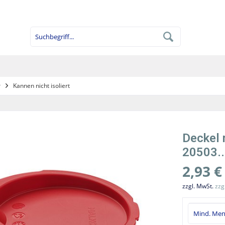
r
Kannen nicht isoliert
Deckel 
20503..
2,93 €
zzgl. MwSt.
zzg