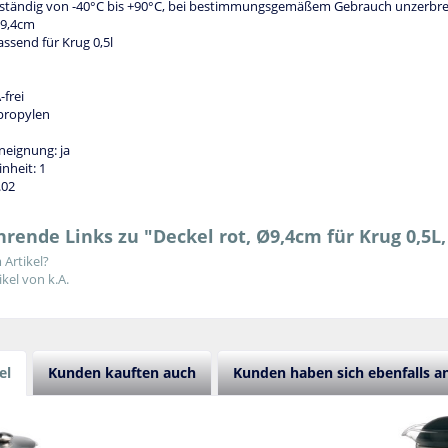
tändig von -40°C bis +90°C, bei bestimmungsgemäßem Gebrauch unzerbre
 9,4cm
assend für Krug 0,5l
-frei
ypropylen
eignung: ja
nheit: 1
.02
rende Links zu "Deckel rot, Ø9,4cm für Krug 0,5L, 
Artikel?
kel von k.A.
el
Kunden kauften auch
Kunden haben sich ebenfalls 