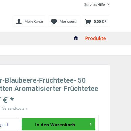
Service/Hilfe
Mein Konto
Merkzettel
0,00 € *
Produkte
-Blaubeere-Früchtetee- 50
etten Aromatisierter Früchtetee
 € *
l. Versandkosten
In den
Warenkorb