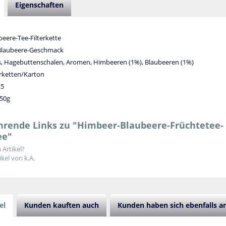
Eigenschaften
eere-Tee-Filterkette
Blaubeere-Geschmack
us, Hagebuttenschalen, Aromen, Himbeeren (1%), Blaubeeren (1%)
terketten/Karton
.5
150g
hrende Links zu "Himbeer-Blaubeere-Früchtetee- 5
ee"
Artikel?
kel von k.A.
el
Kunden kauften auch
Kunden haben sich ebenfalls 