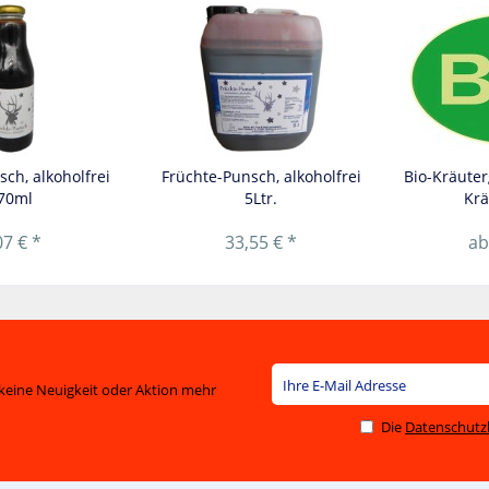
ch, alkoholfrei
Früchte-Punsch, alkoholfrei
Bio-Kräuter
70ml
5Ltr.
Krä
07 € *
33,55 € *
ab
keine Neuigkeit oder Aktion mehr
Die
Datenschut