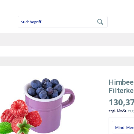
Himbeer
Filterk
130,37
zzgl. MwSt.
zzg