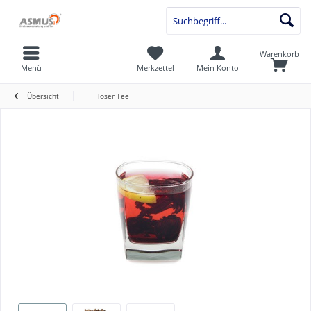
Warenkorb
Menü
Merkzettel
Mein Konto
Übersicht
loser Tee