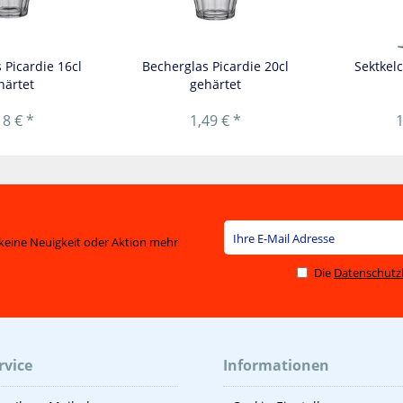
 Picardie 16cl
Becherglas Picardie 20cl
Sektkel
härtet
gehärtet
18 € *
1,49 € *
1
keine Neuigkeit oder Aktion mehr
Die
Datenschut
rvice
Informationen