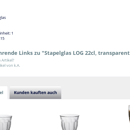
glas
nheit: 1
.15
rende Links zu "Stapelglas LOG 22cl, transparent
Artikel?
kel von k.A.
el
Kunden kauften auch