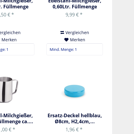
l-Milchgießer,
Edelstahl-Milchgießer,
r. Füllmenge
0,60Ltr. Füllmenge
ca....
ca....
,50 € *
9,99 € *
ergleichen
Vergleichen
Merken
Merken
l-Milchgießer,
Ersatz-Deckel hellblau,
üllmenge ca....
Ø8cm, H2,4cm,...
,00 € *
1,96 € *