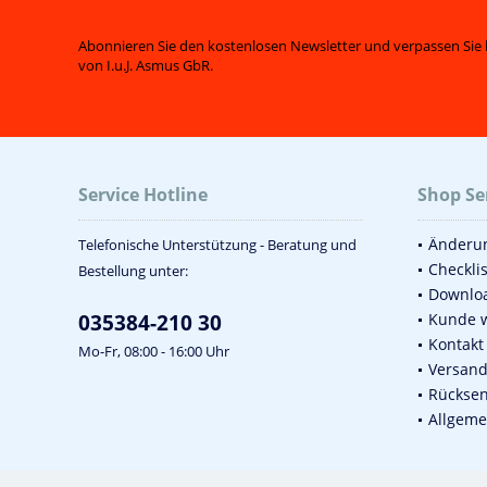
22,0cm
22,5cm
Abonnieren Sie den kostenlosen Newsletter und verpassen Sie 
von I.u.J. Asmus GbR.
23,0cm
24,0cm
24,2cm
25,0cm
25,6cm
Service Hotline
Shop Se
26,0cm
Änderun
Telefonische Unterstützung - Beratung und
Checkli
Bestellung unter:
Downlo
035384-210 30
Kunde 
Kontakt
Mo-Fr, 08:00 - 16:00 Uhr
Versan
Rückse
Allgeme