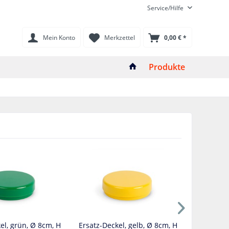
Service/Hilfe
Mein Konto
Merkzettel
0,00 € *
Produkte
el, grün, Ø 8cm, H
Ersatz-Deckel, gelb, Ø 8cm, H
Ersatz-De