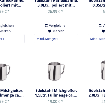
-Kaffeekanne,
Edelstahl-Kaffeekanne,
Edelstah
poliert mit...
3,0Ltr., poliert mit...
0,35Lt
99 € *
26,99 € *
6
rgleichen
Vergleichen
V
Merken
Merken
-Milchgießer,
Edelstahl-Milchgießer,
Edelstah
llmenge ca....
1,5Ltr. Füllmenge ca....
2,0Ltr. F
99 € *
19,00 € *
21