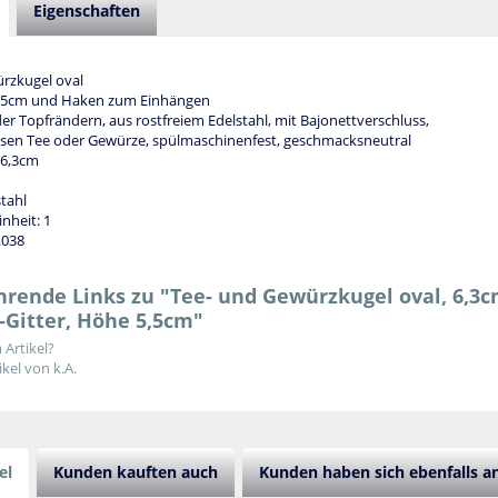
Eigenschaften
rzkugel oval
3,5cm und Haken zum Einhängen
r Topfrändern, aus rostfreiem Edelstahl, mit Bajonettverschluss,
losen Tee oder Gewürze, spülmaschinenfest, geschmacksneutral
 6,3cm
stahl
nheit: 1
.038
rende Links zu "Tee- und Gewürzkugel oval, 6,3c
-Gitter, Höhe 5,5cm"
Artikel?
kel von k.A.
el
Kunden kauften auch
Kunden haben sich ebenfalls 