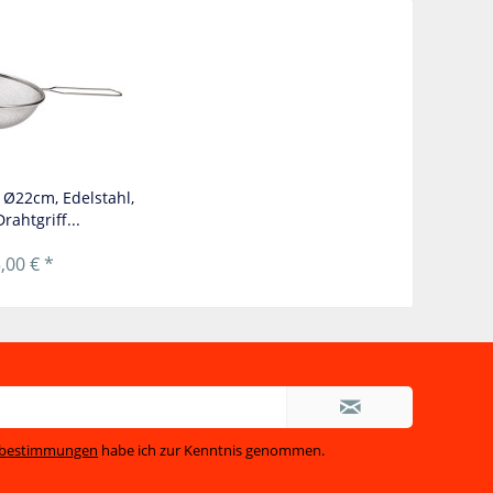
, Ø22cm, Edelstahl,
rahtgriff...
,00 € *
zbestimmungen
habe ich zur Kenntnis genommen.