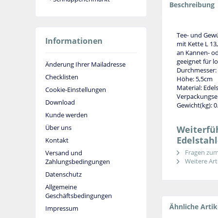
Beschreibung
Tee- und Gewü
Informationen
mit Kette L 1
an Kannen- ode
geeignet für 
Änderung Ihrer Mailadresse
Durchmesser:
Checklisten
Höhe: 5,5cm
Material: Edel
Cookie-Einstellungen
Verpackungsei
Download
Gewicht(kg): 0
Kunde werden
Über uns
Weiterfüh
Edelstahl
Kontakt
Fragen zum 
Versand und
Weitere Arti
Zahlungsbedingungen
Datenschutz
Allgemeine
Geschäftsbedingungen
Ähnliche Artik
Impressum