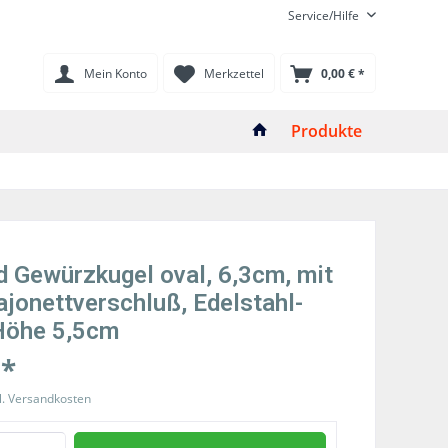
Service/Hilfe
Mein Konto
Merkzettel
0,00 € *
Produkte
d Gewürzkugel oval, 6,3cm, mit
ajonettverschluß, Edelstahl-
 Höhe 5,5cm
 *
l. Versandkosten