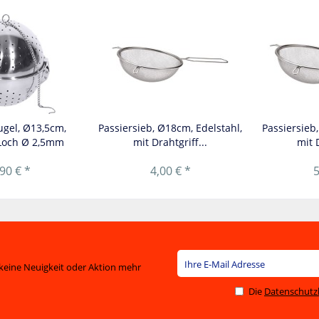
ugel, Ø13,5cm,
Passiersieb, Ø18cm, Edelstahl,
Passiersieb
 Loch Ø 2,5mm
mit Drahtgriff...
mit D
90 € *
4,00 € *
5
keine Neuigkeit oder Aktion mehr
Die
Datenschut