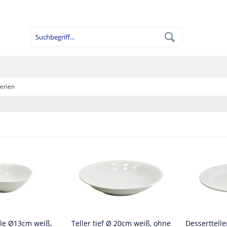
erien
le Ø13cm weiß,
Teller tief Ø 20cm weiß, ohne
Desserttell