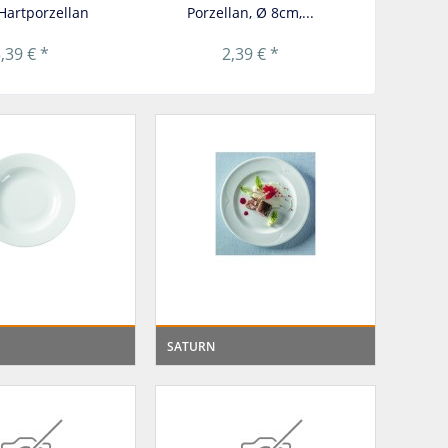
Hartporzellan
Porzellan, Ø 8cm,...
Porzel
,39 € *
2,39 € *
SATURN