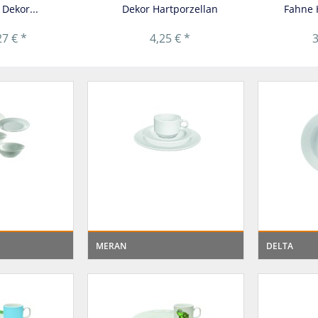
Dekor...
Dekor Hartporzellan
Fahne 
27 € *
4,25 € *
3
MERAN
DELTA