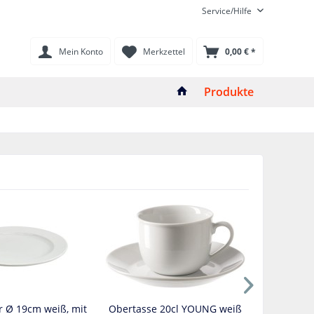
Service/Hilfe
Mein Konto
Merkzettel
0,00 € *
Produkte
er Ø 19cm weiß, mit
Obertasse 20cl YOUNG weiß
Stapelsc