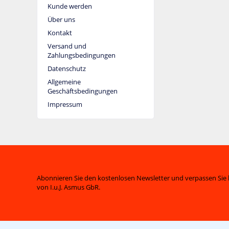
7,8cm
Kunde werden
Tasse 23cl
25,0cm
10,3cm
Über uns
Teller flach 24cm
Kontakt
Untere f. 687054
Versand und
Untertasse
Zahlungsbedingungen
Untertasse weiß
Datenschutz
weiß
Allgemeine
Geschäftsbedingungen
Impressum
Abonnieren Sie den kostenlosen Newsletter und verpassen Sie 
von I.u.J. Asmus GbR.