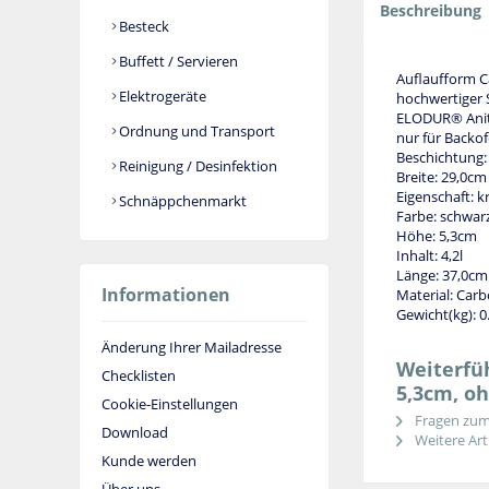
Beschreibung
Besteck
Buffett / Servieren
Auflaufform 
Elektrogeräte
hochwertiger S
ELODUR® Anitha
Ordnung und Transport
nur für Backo
Beschichtung: 
Reinigung / Desinfektion
Breite: 29,0cm
Eigenschaft: k
Schnäppchenmarkt
Farbe: schwar
Höhe: 5,3cm
Inhalt: 4,2l
Länge: 37,0cm
Informationen
Material: Car
Gewicht(kg): 0
Änderung Ihrer Mailadresse
Weiterfüh
Checklisten
5,3cm, oh
Cookie-Einstellungen
Fragen zum 
Download
Weitere Arti
Kunde werden
Über uns