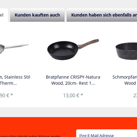
el
Kunden kauften auch
Kunden haben sich ebenfalls 
 Stainless Stil
Bratpfanne CRISPY-Natura
Schmorpfan
 Therm...
Wood, 20cm- Rest 1...
Wood 
90 € *
13,00 € *
2
keine Neuigkeit oder Aktion mehr