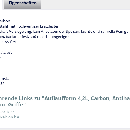
Eigenschaften
Carbon
tahl, mit hochwertiger kratzfester
ft-Versiegelung, kein Ansetzten der Speisen, leichte und schnelle Reinigu
fen, backofenfest, spülmaschinengeeignet
PFAS-frei
ratzfest
z
bonstahl
.52
rende Links zu "Auflaufform 4,2L, Carbon, Antiha
ne Griffe"
Artikel?
kel von k.A.