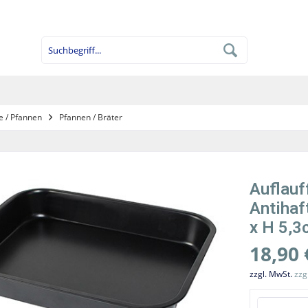
e / Pfannen
Pfannen / Bräter
Auflauf
Antihaf
x H 5,3
18,90 
zzgl. MwSt.
zzg