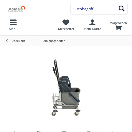
Warenkorb
Menü
Merkzettel
Mein Konto
Übersicht
Reinigungshelfer